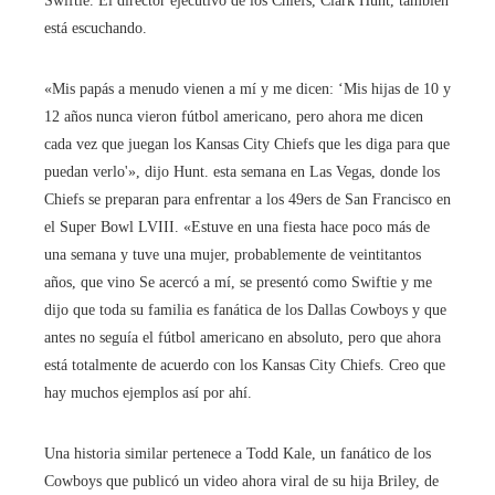
Swiftie. El director ejecutivo de los Chiefs, Clark Hunt, también
está escuchando.
«Mis papás a menudo vienen a mí y me dicen: ‘Mis hijas de 10 y
12 años nunca vieron fútbol americano, pero ahora me dicen
cada vez que juegan los Kansas City Chiefs que les diga para que
puedan verlo'», dijo Hunt. esta semana en Las Vegas, donde los
Chiefs se preparan para enfrentar a los 49ers de San Francisco en
el Super Bowl LVIII. «Estuve en una fiesta hace poco más de
una semana y tuve una mujer, probablemente de veintitantos
años, que vino Se acercó a mí, se presentó como Swiftie y me
dijo que toda su familia es fanática de los Dallas Cowboys y que
antes no seguía el fútbol americano en absoluto, pero que ahora
está totalmente de acuerdo con los Kansas City Chiefs. Creo que
hay muchos ejemplos así por ahí.
Una historia similar pertenece a Todd Kale, un fanático de los
Cowboys que publicó un video ahora viral de su hija Briley, de