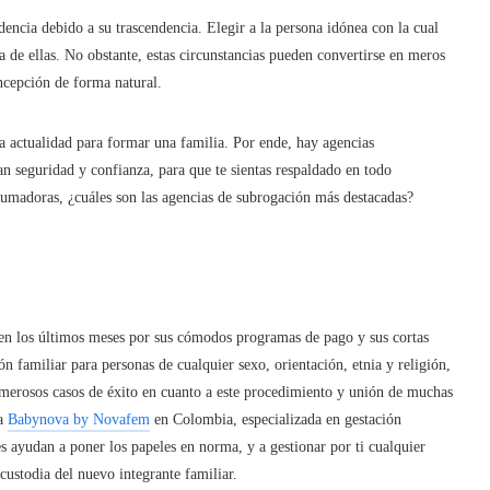
encia debido a su trascendencia. Elegir a la persona idónea con la cual
na de ellas. No obstante, estas circunstancias pueden convertirse en meros
ncepción de forma natural.
la actualidad para formar una familia. Por ende, hay agencias
can seguridad y confianza, para que te sientas respaldado en todo
madoras, ¿cuáles son las agencias de subrogación más destacadas?
 en los últimos meses por sus cómodos programas de pago y sus cortas
ón familiar para personas de cualquier sexo, orientación, etnia y religión,
umerosos casos de éxito en cuanto a este procedimiento y unión de muchas
ca
Babynova by Novafem
en Colombia, especializada en gestación
es ayudan a poner los papeles en norma, y a gestionar por ti cualquier
a custodia del nuevo integrante familiar.