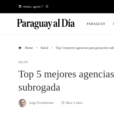
viernes, agosto 7
PARAGUAY
Home
Salud
Top 5 mejores agencias para gestación su
SALUD
Top 5 mejores agencias
subrogada
Jorge Excheberria
Hace 2 años