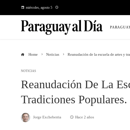
miércoles, agosto 5
PARAGUA
Home
Noticias
Reanudación de la escuela de artes y tr
NOTICIAS
Reanudación De La Esc
Tradiciones Populares.
Jorge Excheberria
Hace 2 años