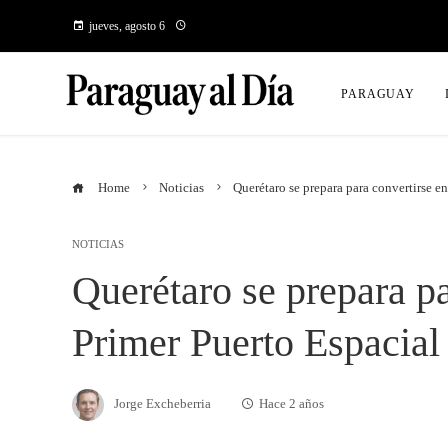
jueves, agosto 6
PARAGUAY
Home
Noticias
Querétaro se prepara para convertirse e
NOTICIAS
Querétaro se prepara pa
Primer Puerto Espacia
Jorge Excheberria
Hace 2 años