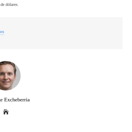
 de dólares.
dos
ge Excheberria