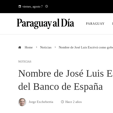
viernes, agosto 7
PARAGUAY
Home
Noticias
Nombre de José Luis Escrivá como gob
NOTICIAS
Nombre de José Luis E
del Banco de España
Jorge Excheberria
Hace 2 años