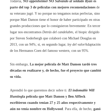
Todavía,
NO
oppenheimer
NO
Salvando al soldado Ryan
es
parte del top 3 de películas con mejores recomendaciones
de
su veterano jugó. Y no porque no tengamos notas perfectas, sino
porque Matt Damon tiene el honor de haber participado en otras
grandes producciones que lo consiguieron brevemente: En tercer
lugar nos encontramos
Detrás del candelabro
, el biopic dirigido
por Steven Soderbergh que colaboró ​​con Michael Douglas en
2013, con un 94%; si, en segundo lugar,
ley del valor
Adaptación
de los Hermanos Coen del famoso western, con un 95%.
Sin embargo,
La mejor película de Matt Damon tardó tres
décadas en realizarse y, de hecho, fue el proyecto que cambió
su vida.
Aprendió lo que queremos decir sobre ti.
El indomable Will
Hunting
la película que Matt Damon y Ben Affleck
escribieron cuando tenían 27 y 25 años respectivamente y
aún no tenía nombre en Hollywood
. Para ella, de hecho,
ganó