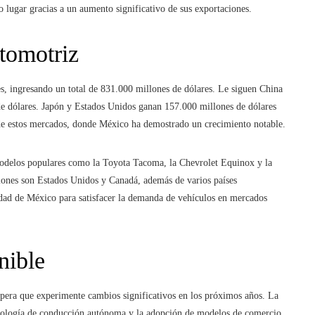
o lugar gracias a un aumento significativo de sus exportaciones.
tomotriz
s, ingresando un total de 831.000 millones de dólares. Le siguen China
e dólares. Japón y Estados Unidos ganan 157.000 millones de dólares
de estos mercados, donde México ha demostrado un crecimiento notable.
odelos populares como la Toyota Tacoma, la Chevrolet Equinox y la
iones son Estados Unidos y Canadá, además de varios países
idad de México para satisfacer la demanda de vehículos en mercados
nible
spera que experimente cambios significativos en los próximos años. La
tecnología de conducción autónoma y la adopción de modelos de comercio