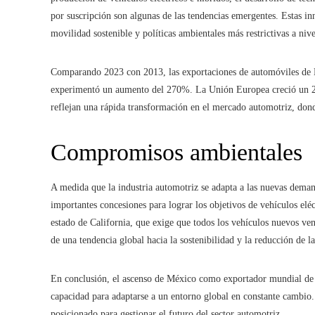
por suscripción son algunas de las tendencias emergentes. Estas i
movilidad sostenible y políticas ambientales más restrictivas a niv
Comparando 2023 con 2013, las exportaciones de automóviles de
experimentó un aumento del 270%. La Unión Europea creció un 2
reflejan una rápida transformación en el mercado automotriz, do
Compromisos ambientales
A medida que la industria automotriz se adapta a las nuevas deman
importantes concesiones para lograr los objetivos de vehículos elé
estado de California, que exige que todos los vehículos nuevos ve
de una tendencia global hacia la sostenibilidad y la reducción de l
En conclusión, el ascenso de México como exportador mundial de a
capacidad para adaptarse a un entorno global en constante cambio.
posicionado para gestionar el futuro del sector automotriz.