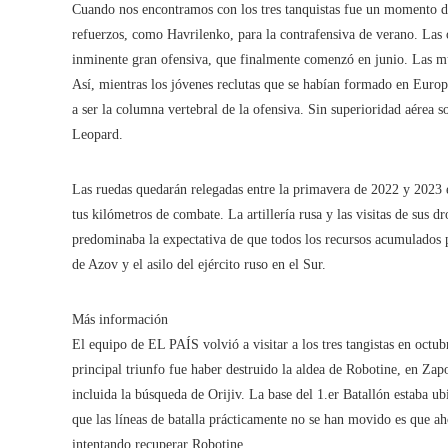
Cuando nos encontramos con los tres tanquistas fue un momento de
refuerzos, como Havrilenko, para la contrafensiva de verano. Las 
inminente gran ofensiva, que finalmente comenzó en junio. Las mu
Así, mientras los jóvenes reclutas que se habían formado en Euro
a ser la columna vertebral de la ofensiva. Sin superioridad aérea s
Leopard.
Las ruedas quedarán relegadas entre la primavera de 2022 y 2023 e
tus kilómetros de combate. La artillería rusa y las visitas de sus 
predominaba la expectativa de que todos los recursos acumulados p
de Azov y el asilo del ejército ruso en el Sur.
Más información
El equipo de EL PAÍS volvió a visitar a los tres tangistas en octu
principal triunfo fue haber destruido la aldea de Robotine, en Zap
incluida la búsqueda de Orijiv. La base del 1.er Batallón estaba 
que las líneas de batalla prácticamente no se han movido es que ah
intentando recuperar Robotine.