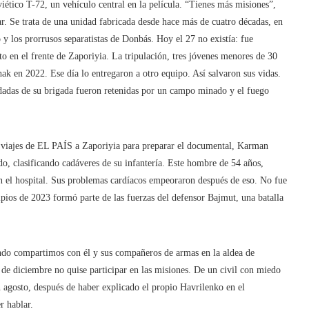
iético T-72, un vehículo central en la película. “Tienes más misiones”,
. Se trata de una unidad fabricada desde hace más de cuatro décadas, en
 y los prorrusos separatistas de Donbás. Hoy el 27 no existía: fue
to en el frente de Zaporiyia. La tripulación, tres jóvenes menores de 30
ak en 2022. Ese día lo entregaron a otro equipo. Así salvaron sus vidas.
dadas de su brigada fueron retenidas por un campo minado y el fuego
s viajes de EL PAÍS a Zaporiyia para preparar el documental, Karman
o, clasificando cadáveres de su infantería. Este hombre de 54 años,
n el hospital. Sus problemas cardíacos empeoraron después de eso. No fue
ipios de 2023 formó parte de las fuerzas del defensor Bajmut, una batalla
ndo compartimos con él y sus compañeros de armas en la aldea de
s de diciembre no quise participar en las misiones. De un civil con miedo
n agosto, después de haber explicado el propio Havrilenko en el
r hablar.