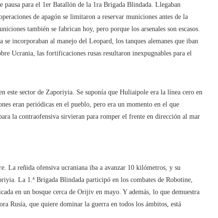
 pausa para el 1er Batallón de la 1ra Brigada Blindada. Llegaban
operaciones de apagón se limitaron a reservar municiones antes de la
niciones también se fabrican hoy, pero porque los arsenales son escasos.
pa se incorporaban al manejo del Leopard, los tanques alemanes que iban
obre Ucrania, las fortificaciones rusas resultaron inexpugnables para el
n este sector de Zaporiyia. Se suponía que Huliaipole era la línea cero en
drones eran periódicas en el pueblo, pero era un momento en el que
ara la contraofensiva sirvieran para romper el frente en dirección al mar
bre. La reñida ofensiva ucraniana iba a avanzar 10 kilómetros, y su
oriyia. La 1.ª Brigada Blindada participó en los combates de Robotine,
ubicada en un bosque cerca de Orijiv en mayo. Y además, lo que demuestra
ora Rusia, que quiere dominar la guerra en todos los ámbitos, está