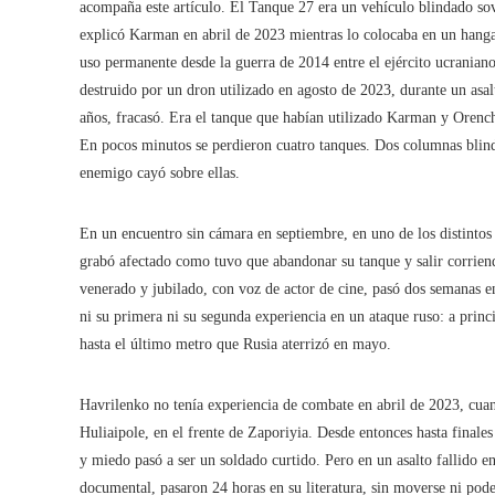
acompaña este artículo. El Tanque 27 era un vehículo blindado sov
explicó Karman en abril de 2023 mientras lo colocaba en un hangar
uso permanente desde la guerra de 2014 entre el ejército ucraniano
destruido por un dron utilizado en agosto de 2023, durante un asal
años, fracasó. Era el tanque que habían utilizado Karman y Orench
En pocos minutos se perdieron cuatro tanques. Dos columnas blin
enemigo cayó sobre ellas.
En un encuentro sin cámara en septiembre, en uno de los distinto
grabó afectado como tuvo que abandonar su tanque y salir corriend
venerado y jubilado, con voz de actor de cine, pasó dos semanas e
ni su primera ni su segunda experiencia en un ataque ruso: a princ
hasta el último metro que Rusia aterrizó en mayo.
Havrilenko no tenía experiencia de combate en abril de 2023, cua
Huliaipole, en el frente de Zaporiyia. Desde entonces hasta finale
y miedo pasó a ser un soldado curtido. Pero en un asalto fallido e
documental, pasaron 24 horas en su literatura, sin moverse ni pode