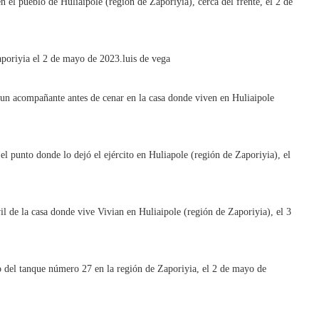
n el pueblo de Huliaipole (región de Zaporiyia), cerca del frente, el 2 de
aporiyia el 2 de mayo de 2023.
luis de vega
un acompañante antes de cenar en la casa donde viven en Huliaipole
el punto donde lo dejó el ejército en Huliapole (región de Zaporiyia), el
l de la casa donde vive Vivian en Huliaipole (región de Zaporiyia), el 3
 del tanque número 27 en la región de Zaporiyia, el 2 de mayo de