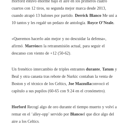
Horford estuvo enorme bajo el aire en los primeros cuatro
cuartos con 12 tiros, su segunda mejor marca desde 2013,
cuando atrapó 13 balones por partido.
Derrick Blanco
Me uní a
10 tantos y les regalé un pedazo de antología.
Royce O’Neale.
«Queremos hacerlo aún mejor y no descuidar la defensa»,
afirmó.
Marrón
en la retransmisión actual, para seguir el
descanso con viento de +12 (50-62).
Un frenético intercambio de triples entrantes
durante
,
Tatum
y
Beal y otra canasta tras rebote de Nurkic contaban la venta de
Boston y el técnico de los Celtics,
Joe Mazzulla
convocó el
capítulo a sus pupilos (60-65 con 9.24 en el cronómetro).
Horford
Recogí algo de oro durante el tiempo muerto y volví a
remar en el ‘alley-opp’ servido por
Blanco
el que dice algo del
aire a los Celtics.