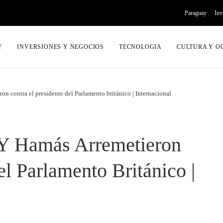
Paraguay
Inv
Y
INVERSIONES Y NEGOCIOS
TECNOLOGIA
CULTURA Y O
ron contra el presidente del Parlamento británico | Internacional
l Y Hamás Arremetieron
l Parlamento Británico |