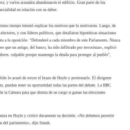
a, y varios acusados ​​abandonaron el edificio. Gran parte de los
rcialidad en relación con su deber.
 mismo tiempo intentó explicar los motivos que lo motivaron. Luego, de
lectores, y con líderes políticos, que detallaron hipotéticas situaciones
uesta a la oposición. “Defenderé a cada miembro de este Parlamento. Nunca
ber que un amigo, del banco, ha sido infiltrado por terroristas», explicó
dores. culpable porque mantengo la deuda para proteger al pueblo”,
Sido lo acusó de torcer el brazo de Hoyle y presionarlo. El dirigente
ato, puedan tener su oportunidad todas las partes del debate. La BBC
 de la Cámara para que dimita de su cargo si ganan las elecciones
ianza en Hoyle y criticó duramente su decisión. «No debemos permitir
las del parlamento», dijo Sunak.