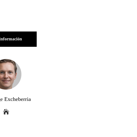
información
ge Excheberria