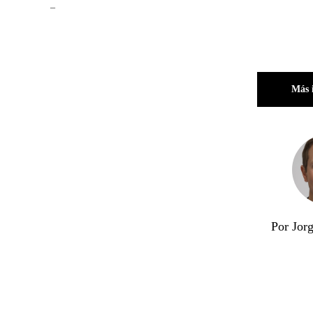
_
Más 
Por Jor