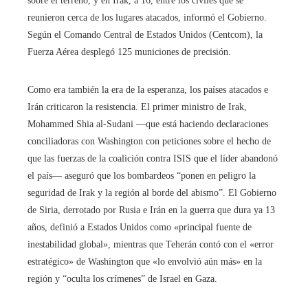
sobre el terreno, y en Irak, a 16, entre los civiles que se
reunieron cerca de los lugares atacados, informó el Gobierno.
Según el Comando Central de Estados Unidos (Centcom), la
Fuerza Aérea desplegó 125 municiones de precisión.
Como era también la era de la esperanza, los países atacados e
Irán criticaron la resistencia. El primer ministro de Irak,
Mohammed Shia al-Sudani ―que está haciendo declaraciones
conciliadoras con Washington con peticiones sobre el hecho de
que las fuerzas de la coalición contra ISIS que el líder abandonó
el país― aseguró que los bombardeos “ponen en peligro la
seguridad de Irak y la región al borde del abismo”. El Gobierno
de Siria, derrotado por Rusia e Irán en la guerra que dura ya 13
años, definió a Estados Unidos como «principal fuente de
inestabilidad global», mientras que Teherán contó con el «error
estratégico» de Washington que «lo envolvió aún más» en la
región y “oculta los crímenes” de Israel en Gaza.