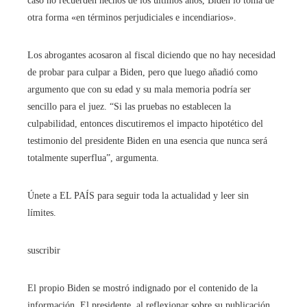
caso no recuerden hechos de los últimos años, Biden lo toma de
otra forma «en términos perjudiciales e incendiarios».
Los abrogantes acosaron al fiscal diciendo que no hay necesidad
de probar para culpar a Biden, pero que luego añadió como
argumento que con su edad y su mala memoria podría ser
sencillo para el juez. “Si las pruebas no establecen la
culpabilidad, entonces discutiremos el impacto hipotético del
testimonio del presidente Biden en una esencia que nunca será
totalmente superflua”, argumenta.
Únete a EL PAÍS para seguir toda la actualidad y leer sin
límites.
suscribir
El propio Biden se mostró indignado por el contenido de la
información. El presidente, al reflexionar sobre su publicación