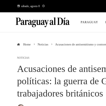
sábado, agosto 8
PARAGUAY
Home
Noticias
Acusaciones de antisemitismo y contorsio
NOTICIAS
Acusaciones de antisem
políticas: la guerra de 
trabajadores británicos 