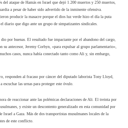
s del ataque de Hamás en Israel que dejó 1.200 muertos y 250 muertos,
rdia a pesar de haber sido advertido de la inminente ofensiva.
ron producir la masacre porque el dios luz verde hizo el día la puta
r el diario que digo ante un grupo de simpatizantes sindicales.
s dio por buenas. El resultado fue impactante por el abandono del cargo,
n su antecesor, Jeremy Corbyn, «para expulsar al grupo parlamentario»,
muchos casos, nunca había conectado tanto como Ali y, sin embargo,
ero, responden al fracaso por cáncer del diputado laborista Tony Lloyd,
a escuchar las urnas para proteger este óvulo.
ora de reaccionar ante las polémicas declaraciones de Ali. El treinta por
 musulmanes, y existe un descontento generalizado en esta comunidad por
e Israel a Gaza. Más de dos transportistas musulmanes locales de la
tes de este conflicto.