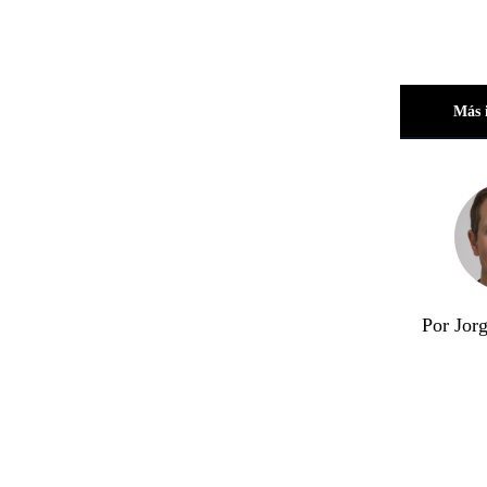
Más 
Por Jor