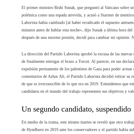
El primer ministro Rishi Sunak, que preguntó al Vaticano sobre una 
polémica como una espada atrevida, y acusó a Starmer de mentiroso
Laborista había cambiado [al haber erradicado el supuesto antise
minutos antes de hablar esta noche», dijo Sunak a última hora de
después de una enorme presión, decidí para cambiar mi opinión. No 
La dirección del Partido Laborista aprobó la excusa de las nuevas 
de finalmente entregar el brazo a Torcer. Al parecer, en sus decla
expulsión permanente de los palestinos de Gaza para poder actuar 
comentarios de Azhar Ali, el Partido Laborista decidió retirar su 
de que es irreconocible de lo que era en 2019. Entendemos que est
candidatos en el mundo del trabajo representen sus objetivos y val
Un segundo candidato, suspendido
En medio de la trama, este mismo martes se reveló que otro trabaja
de Hyndburn en 2019 ante los conservadores y el partido había si