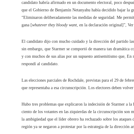
candidato habría afirmado en un documento electoral, poco despué
que el Gobierno de Benjamín Netanyahu había decidido bajar la gua
“Eliminaron deliberadamente las medidas de seguridad. Me permitie
gana [
whatever they bloody want
, en la declaración original]”, Ve
El candidato dijo con mucho cuidado y la dirección del partido la
sin embargo, que Starmer se comportó de manera tan dramática co
y con muchos de sus alias por un supuesto antisemitismo que, En 
respondí al candidato.
Las elecciones parciales de Rochdale, previstas para el 29 de febr
que representaba a esa circunscripción. Los electores deben volver 
Hubo tres problemas que explicaron la indecisión de Starmer a la h
ciento de los votantes en las ziquierdas de la circunscripción son
la ambigüedad que el líder obrero ha rechazado sobre los ataques d
región ya se negaron a protestar por la estrategia de la dirección an