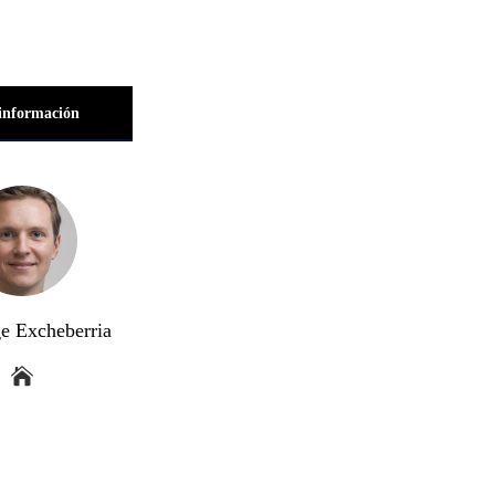
información
ge Excheberria