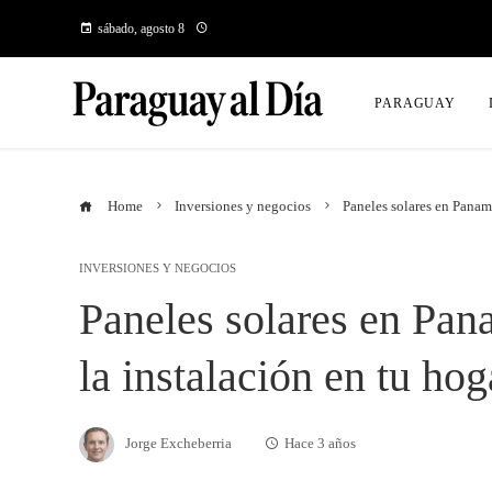
sábado, agosto 8
PARAGUAY
Home
Inversiones y negocios
Paneles solares en Panam
INVERSIONES Y NEGOCIOS
Paneles solares en Pan
la instalación en tu hog
Jorge Excheberria
Hace 3 años