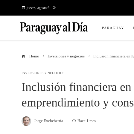
jueves, agosto 6
PARAGUAY
Home
Inversiones y negocios
Inclusión financiera en
INVERSIONES Y NEGOCIOS
Inclusión financiera en
emprendimiento y con
Jorge Excheberria
Hace 1 mes