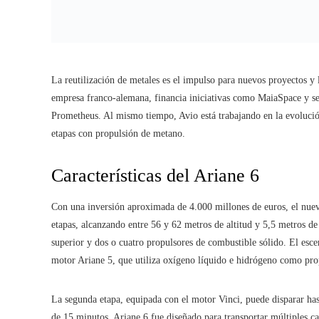
La reutilización de metales es el impulso para nuevos proyectos y
empresa franco-alemana, financia iniciativas como MaiaSpace y se
Prometheus. Al mismo tiempo, Avio está trabajando en la evoluci
etapas con propulsión de metano.
Características del Ariane 6
Con una inversión aproximada de 4.000 millones de euros, el nuev
etapas, alcanzando entre 56 y 62 metros de altitud y 5,5 metros de
superior y dos o cuatro propulsores de combustible sólido. El esce
motor Ariane 5, que utiliza oxígeno líquido e hidrógeno como pro
La segunda etapa, equipada con el motor Vinci, puede disparar ha
de 15 minutos. Ariane 6 fue diseñado para transportar múltiples ca