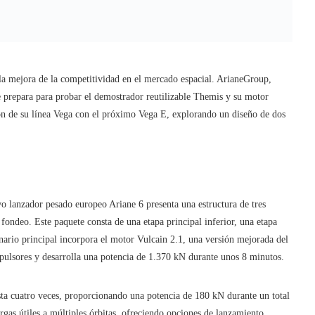
 la mejora de la competitividad en el mercado espacial. ArianeGroup,
 prepara para probar el demostrador reutilizable Themis y su motor
ón de su línea Vega con el próximo Vega E, explorando un diseño de dos
o lanzador pesado europeo Ariane 6 presenta una estructura de tres
 fondeo. Este paquete consta de una etapa principal inferior, una etapa
nario principal incorpora el motor Vulcain 2.1, una versión mejorada del
pulsores y desarrolla una potencia de 1.370 kN durante unos 8 minutos.
sta cuatro veces, proporcionando una potencia de 180 kN durante un total
rgas útiles a múltiples órbitas, ofreciendo opciones de lanzamiento