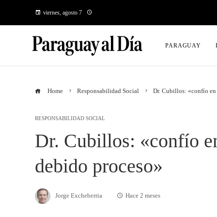
viernes, agosto 7
PARAGUAY
Home
Responsabilidad Social
Dr. Cubillos: «confío en
RESPONSABILIDAD SOCIAL
Dr. Cubillos: «confío en
debido proceso»
Jorge Excheberria
Hace 2 meses