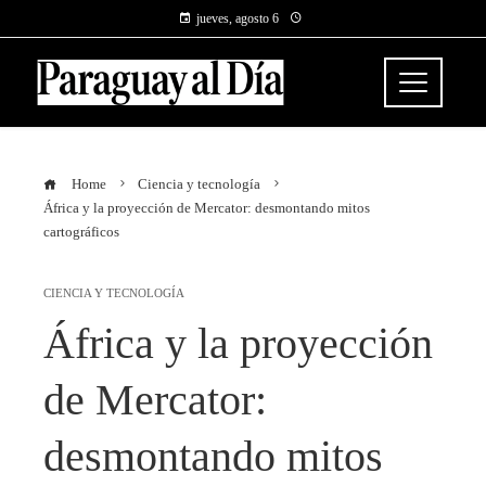
jueves, agosto 6
Home
Ciencia y tecnología
África y la proyección de Mercator: desmontando mitos
cartográficos
CIENCIA Y TECNOLOGÍA
África y la proyección
de Mercator:
desmontando mitos